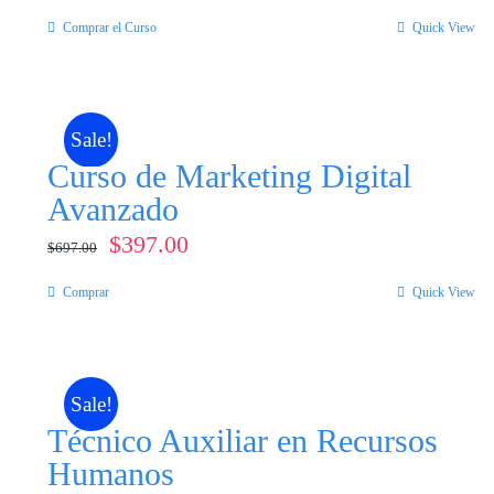
Comprar el Curso
Quick View
Sale!
Curso de Marketing Digital
Avanzado
El
El
$
397.00
$
697.00
precio
precio
Comprar
Quick View
original
actual
era:
es:
$697.00.
$397.00.
Sale!
Técnico Auxiliar en Recursos
Humanos