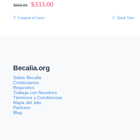
El
El
$
333.00
$
666.00
precio
precio
Comprar el Curso
Quick View
original
actual
era:
es:
$666.00.
$333.00.
Becalia.org
Sobre Becalia
Contáctanos
Requisitos
Trabaja con Nosotros
Términos y Condiciones
Mapa del sitio
Partners
Blog