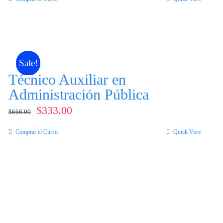
original
actual
era:
es:
$150.00.
$49.00.
Sale!
Técnico Auxiliar en
Administración Pública
El
El
$
333.00
$
666.00
precio
precio
Comprar el Curso
Quick View
original
actual
era:
es:
$666.00.
$333.00.