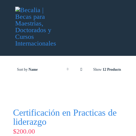
Skip
to
content
Sort by
Name
Show
12 Products
Certificación en Practicas de
liderazgo
$
200.00