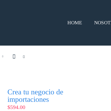
HOME
NOSOT
Crea tu negocio de
importaciones
$
594.00