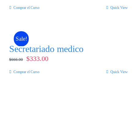
Comprar el Curso
Quick View
Sale!
Secretariado medico
El
El
$
333.00
$
666.00
precio
precio
Comprar el Curso
Quick View
original
actual
era:
es:
$666.00.
$333.00.