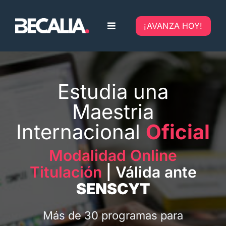
Skip
to
¡AVANZA HOY!
Toggle
content
Navigation
Home
Estudia una
Nosotros
Maestria
Blog
Internacional
Oficial
Modalidad Online
Titulación
| Válida ante
SENSCYT
Más de 30 programas para