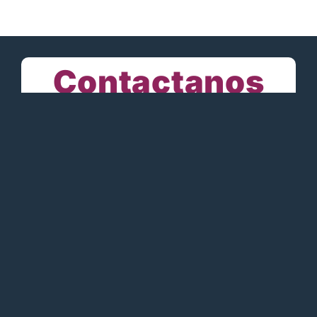
Contactanos
Por favor completa este
formulario para poder darte
información precisa sobre el
programa que necesitas.
Nombre
*
Apellido/s
*