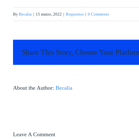
By
Becalia
|
15 marzo, 2022
|
Requisitos
|
0 Comments
Share This Story, Choose Your Platfor
About the Author:
Becalia
Leave A Comment