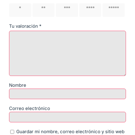
1 de 5
2 de 5
3 de 5
4 de 5
5 de 5
estrellas
estrellas
estrellas
estrellas
estrellas
Tu valoración
*
Nombre
Correo electrónico
Guardar mi nombre, correo electrónico y sitio web