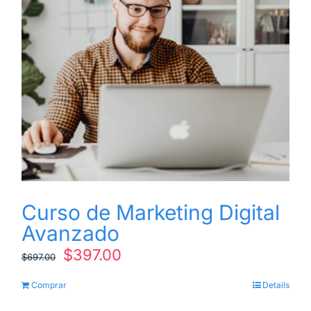
Curso de Marketing Digital
Avanzado
El
El
$
397.00
$
697.00
precio
precio
Comprar
Details
original
actual