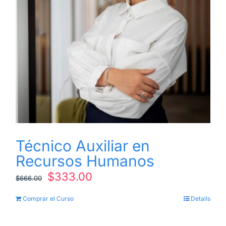
Técnico Auxiliar en
Recursos Humanos
El
El
$
333.00
$
666.00
precio
precio
Comprar el Curso
Details
original
actual
era:
es: