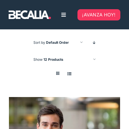
Skip
to
¡AVANZA HOY!
Toggle
content
Navigation
Home
Sort by
Default Order
Nosotros
Show
12 Products
Blog