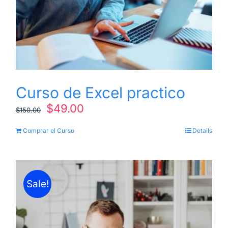
Curso de Excel practico
El
El
$
49.00
$
150.00
precio
precio
Comprar el Curso
Details
original
actual
era:
es:
$150.00.
$49.00.
Sale!