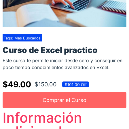
Tags:
Más Buscados
Curso de Excel practico
Este curso te permite iniciar desde cero y conseguir en
poco tiempo conocimientos avanzados en Excel.
$
49.00
$
150.00
$101.00 Off
El
El
precio
precio
Comprar el Curso
original
actual
Información
era:
es:
$150.00.
$49.00.