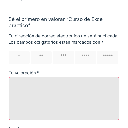
Sé el primero en valorar “Curso de Excel
practico”
Tu dirección de correo electrónico no será publicada.
Los campos obligatorios están marcados con
*
1 de 5
2 de 5
3 de 5
4 de 5
5 de 5
estrellas
estrellas
estrellas
estrellas
estrellas
Tu valoración
*