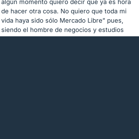
algún momento quiero decir que ya es hora
de hacer otra cosa. No quiero que toda mi
vida haya sido sólo Mercado Libre” pues,
siendo el hombre de negocios y estudios
como es, siempre hay mucho por hacer si se
trata de aprovechar las pequeñas
oportunidades. Sin duda, como él mismo
enfatiza, se trata de
estar bien preparado
para saber verlas, valorarlas y potenciarlas a
su máximo esplendor.